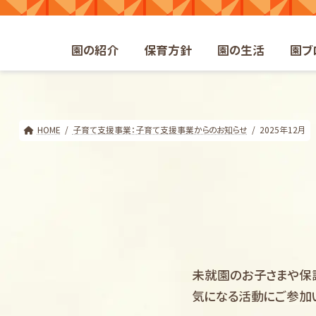
コ
ナ
ン
ビ
テ
ゲ
園の紹介
保育方針
園の生活
園ブ
ン
ー
ツ
シ
へ
ョ
ス
ン
キ
に
HOME
子育て支援事業：子育て支援事業からのお知らせ
2025年12月
ッ
移
プ
動
未就園のお子さまや保
気になる活動にご参加