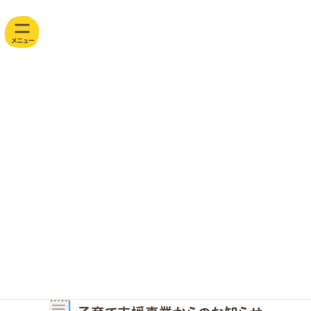
コ
ナ
山
ン
ビ
テ
ゲ
崎
ン
ー
ツ
シ
保
へ
ョ
育
ス
ン
キ
に
園
子育て支援事業
ッ
移
w
プ
動
e
未就園のお子さまや保護者の方にご利用いただける子育て支援事業を
b
行っています。
気になる活動にご参加いただけます。
サ
イ
ト
つどいの広場
子育て支援センター
一時保育
「ぱんだのいえ」