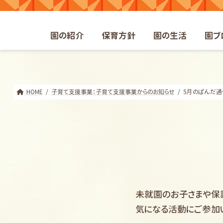
コ
ナ
ン
ビ
テ
ゲ
園の紹介
保育方針
園の生活
園ブ
ン
ー
ツ
シ
へ
ョ
ス
ン
キ
に
HOME
子育て支援事業：子育て支援事業からのお知らせ
5月のぱんだ通
ッ
移
プ
動
未就園のお子さまや保
気になる活動にご参加