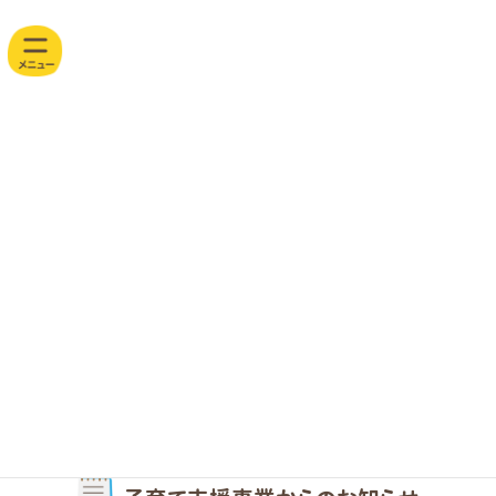
コ
ナ
山
ン
ビ
テ
ゲ
崎
ン
ー
ツ
シ
保
へ
ョ
育
ス
ン
キ
に
園
子育て支援事業
ッ
移
w
プ
動
e
未就園のお子さまや保護者の方にご利用いただける子育て支援事業を
b
行っています。
気になる活動にご参加いただけます。
サ
イ
ト
つどいの広場
子育て支援センター
一時保育
「ぱんだのいえ」