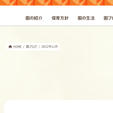
コ
ナ
ン
ビ
テ
ゲ
園の紹介
保育方針
園の生活
園ブ
ン
ー
ツ
シ
へ
ョ
ス
ン
キ
に
HOME
園ブログ
2022年11月
ッ
移
プ
動