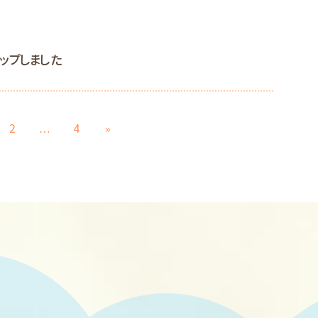
ップしました
ページ
固
固
2
…
4
»
定
定
ペ
ペ
ー
ー
ジ
ジ