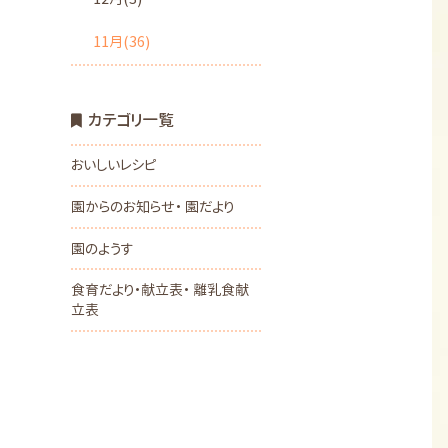
11月(36)
カテゴリ一覧
おいしいレシピ
園からのお知らせ・ 園だより
園のようす
食育だより・献立表・ 離乳食献
立表