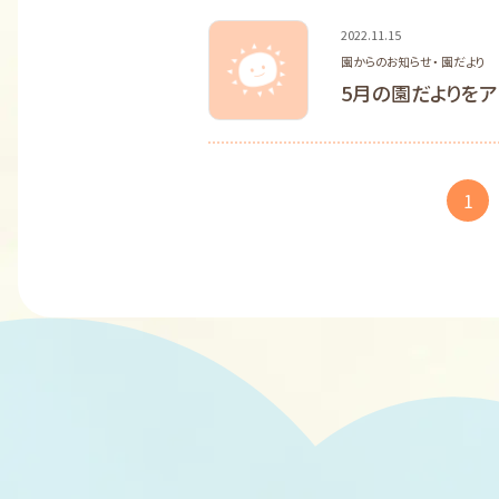
2022.11.15
園からのお知らせ・ 園だより
5月の園だよりをア
投
固定
1
稿
ナ
ビ
ゲ
ー
シ