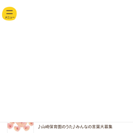
コ
ナ
山
ン
ビ
テ
ゲ
崎
ン
ー
ツ
シ
保
へ
ョ
育
ス
ン
キ
に
園
園ブログ
ッ
移
w
プ
動
e
b
2026年6月
サ
イ
ト
2026.6.13
園からのお知らせ・ 園だより
♪山崎保育園のうた♪みんなの言葉大募集