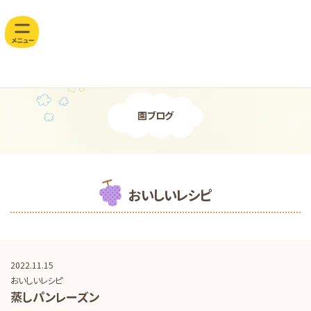
コ
ナ
山
ン
ビ
テ
ゲ
崎
ン
ー
ツ
シ
保
へ
ョ
育
ス
ン
キ
に
園
園ブログ
ッ
移
w
プ
動
e
b
おいしいレシピ
サ
イ
ト
2022.11.15
おいしいレシピ
蒸しパンレーズン