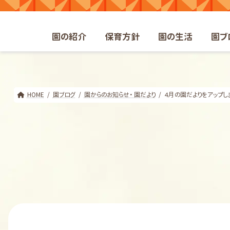
コ
ナ
ン
ビ
テ
ゲ
園の紹介
保育方針
園の生活
園ブ
ン
ー
ツ
シ
へ
ョ
ス
ン
キ
に
HOME
園ブログ
園からのお知らせ・ 園だより
４月の園だよりをアップし
ッ
移
プ
動