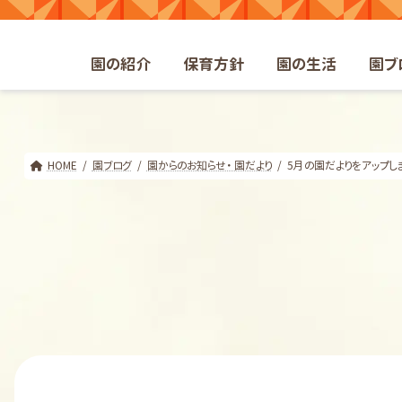
コ
ナ
ン
ビ
テ
ゲ
園の紹介
保育方針
園の生活
園ブ
ン
ー
ツ
シ
へ
ョ
ス
ン
キ
に
HOME
園ブログ
園からのお知らせ・ 園だより
5月の園だよりをアップし
ッ
移
プ
動