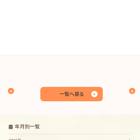
１月食育だより
ダウンロード
１月幼児食献立
ダウンロード
１月離乳食献立（後期・完了）
ダウンロード
１月離乳食献立（中期）
ダウンロード
一覧へ戻る
年月別一覧